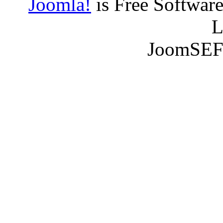
Joomla!
is Free Softwar
L
JoomSEF