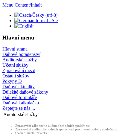
Menu
Content/Inhalt
Hlavní menu
Hlavní strana
Daňové poradenství
Auditorské služby
Učetní služby
Zpracování mezd
Ostatní služby
Pokyny D
Daňové aktuality
Důležité daňové zákony
Daňové formuláře
Daňová kalkulačka
Zeptejte se nás ...
Auditorské služby
Zpracování zákonného auditu obchodních společností
Zpracování auditu obchodních společností pro interní potřeby společnosti
Ověření účetní závěrky